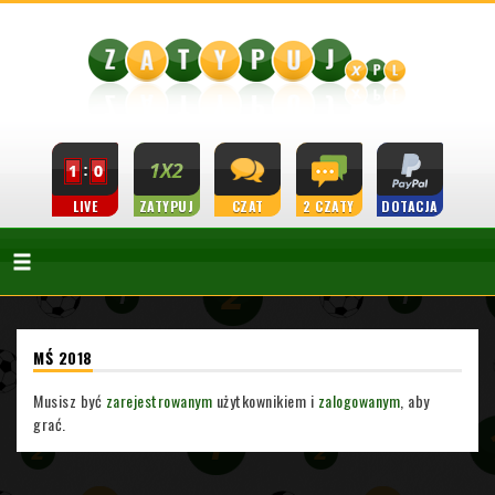
LIVE
ZATYPUJ
CZAT
2 CZATY
DOTACJA
MŚ 2018
Musisz być
zarejestrowanym
użytkownikiem i
zalogowanym
, aby
grać.