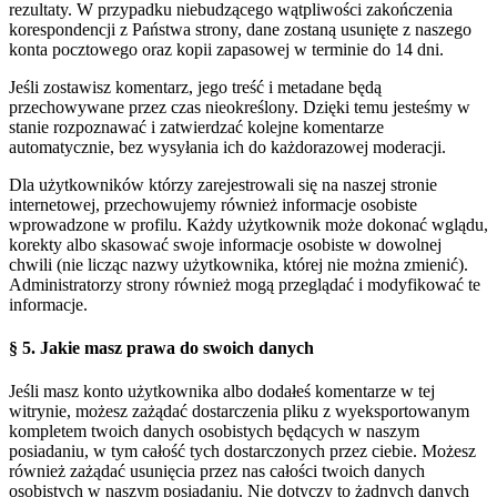
rezultaty. W przypadku niebudzącego wątpliwości zakończenia
korespondencji z Państwa strony, dane zostaną usunięte z naszego
konta pocztowego oraz kopii zapasowej w terminie do 14 dni.
Jeśli zostawisz komentarz, jego treść i metadane będą
przechowywane przez czas nieokreślony. Dzięki temu jesteśmy w
stanie rozpoznawać i zatwierdzać kolejne komentarze
automatycznie, bez wysyłania ich do każdorazowej moderacji.
Dla użytkowników którzy zarejestrowali się na naszej stronie
internetowej, przechowujemy również informacje osobiste
wprowadzone w profilu. Każdy użytkownik może dokonać wglądu,
korekty albo skasować swoje informacje osobiste w dowolnej
chwili (nie licząc nazwy użytkownika, której nie można zmienić).
Administratorzy strony również mogą przeglądać i modyfikować te
informacje.
§ 5. Jakie masz prawa do swoich danych
Jeśli masz konto użytkownika albo dodałeś komentarze w tej
witrynie, możesz zażądać dostarczenia pliku z wyeksportowanym
kompletem twoich danych osobistych będących w naszym
posiadaniu, w tym całość tych dostarczonych przez ciebie. Możesz
również zażądać usunięcia przez nas całości twoich danych
osobistych w naszym posiadaniu. Nie dotyczy to żadnych danych