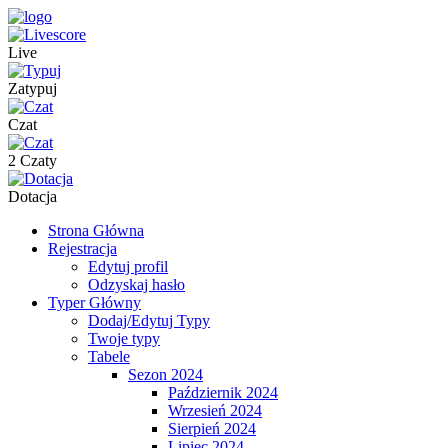
Live
Zatypuj
Czat
2 Czaty
Dotacja
Strona Główna
Rejestracja
Edytuj profil
Odzyskaj hasło
Typer Główny
Dodaj/Edytuj Typy
Twoje typy
Tabele
Sezon 2024
Październik 2024
Wrzesień 2024
Sierpień 2024
Lipiec 2024