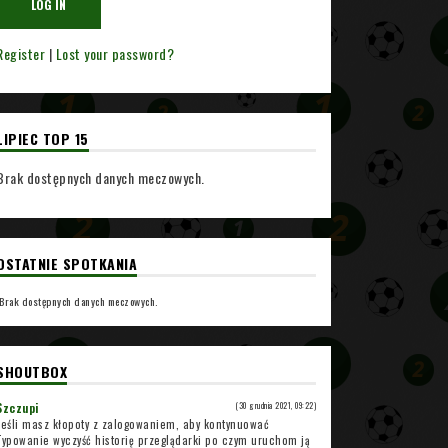
Register
|
Lost your password?
LIPIEC TOP 15
Brak dostępnych danych meczowych.
OSTATNIE SPOTKANIA
Brak dostępnych danych meczowych.
SHOUTBOX
Szczupi
(30 grudnia 2021, 09:22)
Jeśli masz kłopoty z zalogowaniem, aby kontynuować
Typowanie wyczyść historię przeglądarki po czym uruchom ją