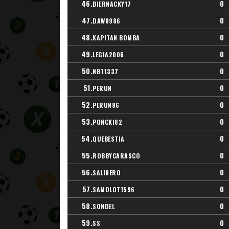
46.
0
BIERNACKY17
47.
0
DAW0986
48.
0
KAPITAN BOMBA
49.
0
LEGIA2006
50.
0
NBT1337
51.
0
PERUN
52.
0
PERUN86
53.
0
PONCKI82
54.
0
QUEBESTIA
55.
0
ROBBYCARASCO
56.
0
SALINERO
57.
0
SAMOLOT1596
58.
0
SONDEL
59.
0
SS