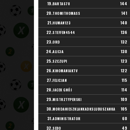
19.
144
BARTAS78
20.
141
THOMITHOMASS
21.
140
HUMAN123
22.
136
STEFFEN4544
23.
132
ORD
24.
130
ALICJA
25.
123
SZCZUPI
26.
122
KINOMANIAKTV
27.
115
FELICJAN
28.
114
JACEK GNÓJ
29.
109
MISTRZTYPERSKI
30.
105
MORDANIESZKLANKADKSLUBUSZANKA
31.
60
ADMINISTRATOR
32.
49
SEBO