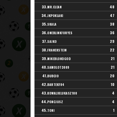
33.
48
MR.CLEAN
34.
47
JKPOKLAKI
35.
38
SKALA
36.
36
ONEBLINKFORYES
37.
29
SAJKO
38.
22
FRANEKSTEIN
39.
21
MIKEBLONDGOD
40.
21
SAMOLOT3009
41.
20
BUBCIO
42.
10
BARTEKF84
43.
4
KOWALIKLUKASZ100
44.
4
PONCJUSZ
45.
1
TONI