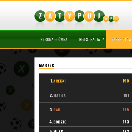
STRONA GŁÓWNA
REJESTRACJA
TYPER GŁÓW
MARZEC
1.
190
AREK31
2.
181
MATEJA
3.
175
RAK
4.
173
BODZIO
5.
172
MUSK