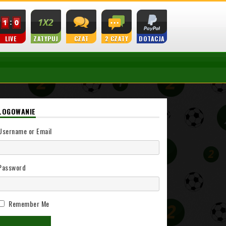
LIVE
ZATYPUJ
CZAT
2 CZATY
DOTACJA
LOGOWANIE
Username or Email
Password
Remember Me