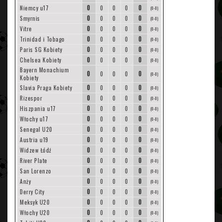
0
0
Niemcy u17
0
0
0
(0-0)
0
0
Smyrnis
0
0
0
(0-0)
0
0
Vitre
0
0
0
(0-0)
0
0
Trinidad i Tobago
0
0
0
(0-0)
0
0
Paris SG Kobiety
0
0
0
(0-0)
0
0
Chelsea Kobiety
0
0
0
(0-0)
Bayern Monachium
0
0
0
0
0
(0-0)
Kobiety
0
0
Slavia Praga Kobiety
0
0
0
(0-0)
0
0
Rizespor
0
0
0
(0-0)
0
0
Hiszpania u17
0
0
0
(0-0)
0
0
Włochy u17
0
0
0
(0-0)
0
0
Senegal U20
0
0
0
(0-0)
0
0
Austria u19
0
0
0
(0-0)
0
0
Widzew Łódź
0
0
0
(0-0)
0
0
River Plate
0
0
0
(0-0)
0
0
San Lorenzo
0
0
0
(0-0)
0
0
Anży
0
0
0
(0-0)
0
0
Derry City
0
0
0
(0-0)
0
0
Meksyk U20
0
0
0
(0-0)
0
0
Włochy U20
0
0
0
(0-0)