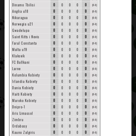
0
0
Dinamo Tbilisi
0
0
0
(0-0)
0
0
Anglia u18
0
0
0
(0-0)
0
0
Nikaragua
0
0
0
(0-0)
0
0
Norwegia u21
0
0
0
(0-0)
0
0
Gwadelupa
0
0
0
(0-0)
0
0
Saint Kitts i Nevis
0
0
0
(0-0)
0
0
Farul Constanta
0
0
0
(0-0)
0
0
Malta u19
0
0
0
(0-0)
0
0
Klaksvik
0
0
0
(0-0)
0
0
FC Ballkani
0
0
0
(0-0)
0
0
Larne
0
0
0
(0-0)
0
0
Kolumbia Kobiety
0
0
0
(0-0)
0
0
Irlandia Kobiety
0
0
0
(0-0)
0
0
Dania Kobiety
0
0
0
(0-0)
0
0
Haiti Kobiety
0
0
0
(0-0)
0
0
Maroko Kobiety
0
0
0
(0-0)
0
0
Dnipro-1
0
0
0
(0-0)
0
0
Aris Limassol
0
0
0
(0-0)
0
0
Zimbru
0
0
0
(0-0)
0
0
Ordabasy
0
0
0
(0-0)
0
0
Kauno Zalgiris
0
0
0
(0-0)