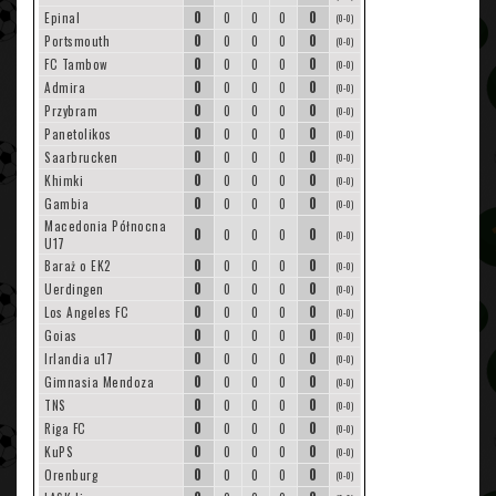
0
0
Epinal
0
0
0
(0-0)
0
0
Portsmouth
0
0
0
(0-0)
0
0
FC Tambow
0
0
0
(0-0)
0
0
Admira
0
0
0
(0-0)
0
0
Przybram
0
0
0
(0-0)
0
0
Panetolikos
0
0
0
(0-0)
0
0
Saarbrucken
0
0
0
(0-0)
0
0
Khimki
0
0
0
(0-0)
0
0
Gambia
0
0
0
(0-0)
Macedonia Północna
0
0
0
0
0
(0-0)
U17
0
0
Baraż o EK2
0
0
0
(0-0)
0
0
Uerdingen
0
0
0
(0-0)
0
0
Los Angeles FC
0
0
0
(0-0)
0
0
Goias
0
0
0
(0-0)
0
0
Irlandia u17
0
0
0
(0-0)
0
0
Gimnasia Mendoza
0
0
0
(0-0)
0
0
TNS
0
0
0
(0-0)
0
0
Riga FC
0
0
0
(0-0)
0
0
KuPS
0
0
0
(0-0)
0
0
Orenburg
0
0
0
(0-0)