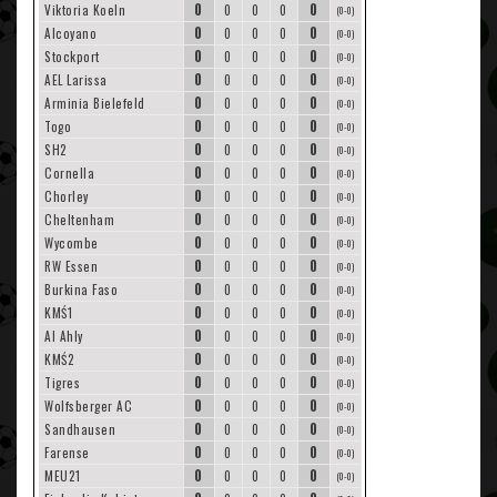
0
0
Viktoria Koeln
0
0
0
(0-0)
0
0
Alcoyano
0
0
0
(0-0)
0
0
Stockport
0
0
0
(0-0)
0
0
AEL Larissa
0
0
0
(0-0)
0
0
Arminia Bielefeld
0
0
0
(0-0)
0
0
Togo
0
0
0
(0-0)
0
0
SH2
0
0
0
(0-0)
0
0
Cornella
0
0
0
(0-0)
0
0
Chorley
0
0
0
(0-0)
0
0
Cheltenham
0
0
0
(0-0)
0
0
Wycombe
0
0
0
(0-0)
0
0
RW Essen
0
0
0
(0-0)
0
0
Burkina Faso
0
0
0
(0-0)
0
0
KMŚ1
0
0
0
(0-0)
0
0
Al Ahly
0
0
0
(0-0)
0
0
KMŚ2
0
0
0
(0-0)
0
0
Tigres
0
0
0
(0-0)
0
0
Wolfsberger AC
0
0
0
(0-0)
0
0
Sandhausen
0
0
0
(0-0)
0
0
Farense
0
0
0
(0-0)
0
0
MEU21
0
0
0
(0-0)