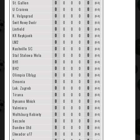
0
0
St. Gallen
0
0
0
(0-0)
0
0
U Craiova
0
0
0
(0-0)
0
0
R. Volgograd
0
0
0
(0-0)
0
0
Świt Nowy Dwór
0
0
0
(0-0)
0
0
Linfield
0
0
0
(0-0)
0
0
KR Reykjavik
0
0
0
(0-0)
0
0
LM2
0
0
0
(0-0)
0
0
Nashville SC
0
0
0
(0-0)
0
0
Stal Stalowa Wola
0
0
0
(0-0)
0
0
BH1
0
0
0
(0-0)
0
0
BH2
0
0
0
(0-0)
0
0
Olimpia Elbląg
0
0
0
(0-0)
0
0
Omonia
0
0
0
(0-0)
0
0
Lok. Zagreb
0
0
0
(0-0)
0
0
Tirana
0
0
0
(0-0)
0
0
Dynamo Mińsk
0
0
0
(0-0)
0
0
Valmiera
0
0
0
(0-0)
0
0
Wolfsburg Kobiety
0
0
0
(0-0)
0
0
Seszele
0
0
0
(0-0)
0
0
Dundee Utd
0
0
0
(0-0)
0
0
Ekwador u17
0
0
0
(0-0)