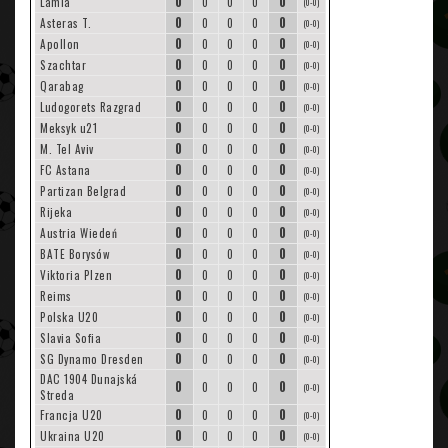
0
0
Lamia
0
0
0
(0-0)
0
0
Asteras T.
0
0
0
(0-0)
0
0
Apollon
0
0
0
(0-0)
0
0
Szachtar
0
0
0
(0-0)
0
0
Qarabag
0
0
0
(0-0)
0
0
Ludogorets Razgrad
0
0
0
(0-0)
0
0
Meksyk u21
0
0
0
(0-0)
0
0
M. Tel Aviv
0
0
0
(0-0)
0
0
FC Astana
0
0
0
(0-0)
0
0
Partizan Belgrad
0
0
0
(0-0)
0
0
Rijeka
0
0
0
(0-0)
0
0
Austria Wiedeń
0
0
0
(0-0)
0
0
BATE Borysów
0
0
0
(0-0)
0
0
Viktoria Plzen
0
0
0
(0-0)
0
0
Reims
0
0
0
(0-0)
0
0
Polska U20
0
0
0
(0-0)
0
0
Slavia Sofia
0
0
0
(0-0)
0
0
SG Dynamo Dresden
0
0
0
(0-0)
DAC 1904 Dunajská
0
0
0
0
0
(0-0)
Streda
0
0
Francja U20
0
0
0
(0-0)
0
0
Ukraina U20
0
0
0
(0-0)