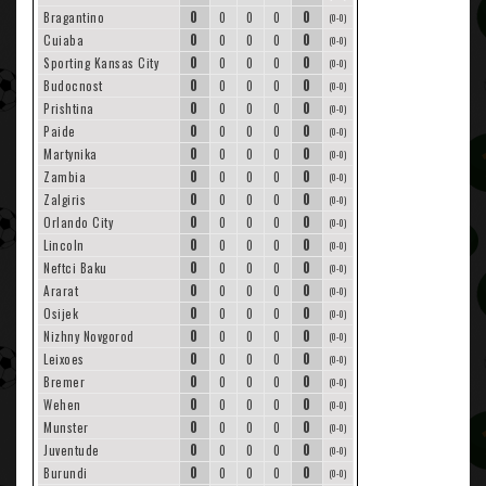
0
0
Bragantino
0
0
0
(0-0)
0
0
Cuiaba
0
0
0
(0-0)
0
0
Sporting Kansas City
0
0
0
(0-0)
0
0
Budocnost
0
0
0
(0-0)
0
0
Prishtina
0
0
0
(0-0)
0
0
Paide
0
0
0
(0-0)
0
0
Martynika
0
0
0
(0-0)
0
0
Zambia
0
0
0
(0-0)
0
0
Zalgiris
0
0
0
(0-0)
0
0
Orlando City
0
0
0
(0-0)
0
0
Lincoln
0
0
0
(0-0)
0
0
Neftci Baku
0
0
0
(0-0)
0
0
Ararat
0
0
0
(0-0)
0
0
Osijek
0
0
0
(0-0)
0
0
Nizhny Novgorod
0
0
0
(0-0)
0
0
Leixoes
0
0
0
(0-0)
0
0
Bremer
0
0
0
(0-0)
0
0
Wehen
0
0
0
(0-0)
0
0
Munster
0
0
0
(0-0)
0
0
Juventude
0
0
0
(0-0)
0
0
Burundi
0
0
0
(0-0)