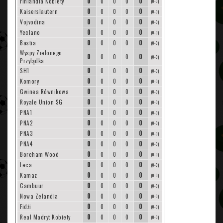
0
0
Finlandia Kobiety
0
0
0
(0-0)
0
0
Kaiserslautern
0
0
0
(0-0)
0
0
Vojvodina
0
0
0
(0-0)
0
0
Yeclano
0
0
0
(0-0)
0
0
Bastia
0
0
0
(0-0)
Wyspy Zielonego
0
0
0
0
0
(0-0)
Przylądka
0
0
SH1
0
0
0
(0-0)
0
0
Komory
0
0
0
(0-0)
0
0
Gwinea Równikowa
0
0
0
(0-0)
0
0
Royale Union SG
0
0
0
(0-0)
0
0
PNA1
0
0
0
(0-0)
0
0
PNA2
0
0
0
(0-0)
0
0
PNA3
0
0
0
(0-0)
0
0
PNA4
0
0
0
(0-0)
0
0
Boreham Wood
0
0
0
(0-0)
0
0
Leca
0
0
0
(0-0)
0
0
Kamaz
0
0
0
(0-0)
0
0
Cambuur
0
0
0
(0-0)
0
0
Nowa Zelandia
0
0
0
(0-0)
0
0
Fidżi
0
0
0
(0-0)
0
0
Real Madryt Kobiety
0
0
0
(0-0)