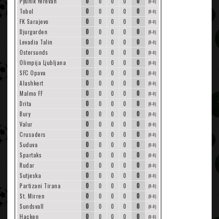
0
0
Pyunik Yerevan
0
0
0
(0-0)
0
0
Tobol
0
0
0
(0-0)
0
0
FK Sarajevo
0
0
0
(0-0)
0
0
Djurgarden
0
0
0
(0-0)
0
0
Levadia Talin
0
0
0
(0-0)
0
0
Ostersunds
0
0
0
(0-0)
0
0
Olimpija Ljubljana
0
0
0
(0-0)
0
0
SFC Opava
0
0
0
(0-0)
0
0
Alashkert
0
0
0
(0-0)
0
0
Malmo FF
0
0
0
(0-0)
0
0
Drita
0
0
0
(0-0)
0
0
Bury
0
0
0
(0-0)
0
0
Valur
0
0
0
(0-0)
0
0
Crusaders
0
0
0
(0-0)
0
0
Suduva
0
0
0
(0-0)
0
0
Spartaks
0
0
0
(0-0)
0
0
Rudar
0
0
0
(0-0)
0
0
Sutjeska
0
0
0
(0-0)
0
0
Partizani Tirana
0
0
0
(0-0)
0
0
St. Mirren
0
0
0
(0-0)
0
0
Sundsvall
0
0
0
(0-0)
0
0
Hacken
0
0
0
(0-0)