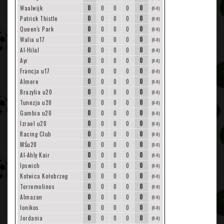
0
0
Waalwijk
0
0
0
(0-0)
0
0
Patrick Thistle
0
0
0
(0-0)
0
0
Queen's Park
0
0
0
(0-0)
0
0
Walia u17
0
0
0
(0-0)
0
0
Al-Hilal
0
0
0
(0-0)
0
0
Ayr
0
0
0
(0-0)
0
0
Francja u17
0
0
0
(0-0)
0
0
Almere
0
0
0
(0-0)
0
0
Brazylia u20
0
0
0
(0-0)
0
0
Tunezja u20
0
0
0
(0-0)
0
0
Gambia u20
0
0
0
(0-0)
0
0
Izrael u20
0
0
0
(0-0)
0
0
Racing Club
0
0
0
(0-0)
0
0
MŚu20
0
0
0
(0-0)
0
0
Al-Ahly Kair
0
0
0
(0-0)
0
0
Ipswich
0
0
0
(0-0)
0
0
Kotwica Kołobrzeg
0
0
0
(0-0)
0
0
Torremolinos
0
0
0
(0-0)
0
0
Almazan
0
0
0
(0-0)
0
0
Ionikos
0
0
0
(0-0)
0
0
Jordania
0
0
0
(0-0)