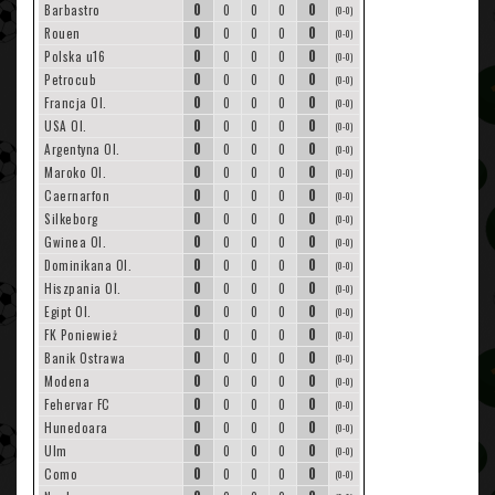
0
0
Barbastro
0
0
0
(0-0)
0
0
Rouen
0
0
0
(0-0)
0
0
Polska u16
0
0
0
(0-0)
0
0
Petrocub
0
0
0
(0-0)
0
0
Francja Ol.
0
0
0
(0-0)
0
0
USA Ol.
0
0
0
(0-0)
0
0
Argentyna Ol.
0
0
0
(0-0)
0
0
Maroko Ol.
0
0
0
(0-0)
0
0
Caernarfon
0
0
0
(0-0)
0
0
Silkeborg
0
0
0
(0-0)
0
0
Gwinea Ol.
0
0
0
(0-0)
0
0
Dominikana Ol.
0
0
0
(0-0)
0
0
Hiszpania Ol.
0
0
0
(0-0)
0
0
Egipt Ol.
0
0
0
(0-0)
0
0
FK Poniewież
0
0
0
(0-0)
0
0
Banik Ostrawa
0
0
0
(0-0)
0
0
Modena
0
0
0
(0-0)
0
0
Fehervar FC
0
0
0
(0-0)
0
0
Hunedoara
0
0
0
(0-0)
0
0
Ulm
0
0
0
(0-0)
0
0
Como
0
0
0
(0-0)