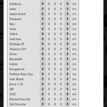
0
0
Göteborg
0
0
0
(0-0)
0
0
Luton
0
0
0
(0-0)
0
0
Leyton Orient
0
0
0
(0-0)
0
0
Hatayspor
0
0
0
(0-0)
0
0
Nysa
0
0
0
(0-0)
0
0
Volos
0
0
0
(0-0)
0
0
Falkirk
0
0
0
(0-0)
0
0
Inverness
0
0
0
(0-0)
0
0
Botafogo SP
0
0
0
(0-0)
0
0
Słowacja U21
0
0
0
(0-0)
0
0
Duren
0
0
0
(0-0)
0
0
Mozambik
0
0
0
(0-0)
0
0
Gabon
0
0
0
(0-0)
0
0
Karagumruk
0
0
0
(0-0)
0
0
Podhale Nowy Targ
0
0
0
(0-0)
0
0
Inter Miami
0
0
0
(0-0)
0
0
Baraż o 1L2
0
0
0
(0-0)
0
0
LM1
0
0
0
(0-0)
0
0
FCSB
0
0
0
(0-0)
0
0
Resovia Rzeszów
0
0
0
(0-0)
0
0
Stal Rzeszów
0
0
0
(0-0)