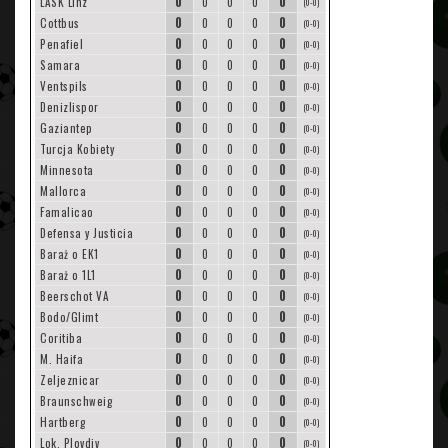
0
0
LASK Linz
0
0
0
(0-0)
0
0
Cottbus
0
0
0
(0-0)
0
0
Penafiel
0
0
0
(0-0)
0
0
Samara
0
0
0
(0-0)
0
0
Ventspils
0
0
0
(0-0)
0
0
Denizlispor
0
0
0
(0-0)
0
0
Gaziantep
0
0
0
(0-0)
0
0
Turcja Kobiety
0
0
0
(0-0)
0
0
Minnesota
0
0
0
(0-0)
0
0
Mallorca
0
0
0
(0-0)
0
0
Famalicao
0
0
0
(0-0)
0
0
Defensa y Justicia
0
0
0
(0-0)
0
0
Baraż o EK1
0
0
0
(0-0)
0
0
Baraż o 1L1
0
0
0
(0-0)
0
0
Beerschot VA
0
0
0
(0-0)
0
0
Bodo/Glimt
0
0
0
(0-0)
0
0
Coritiba
0
0
0
(0-0)
0
0
M. Haifa
0
0
0
(0-0)
0
0
Zeljeznicar
0
0
0
(0-0)
0
0
Braunschweig
0
0
0
(0-0)
0
0
Hartberg
0
0
0
(0-0)
0
0
Lok. Plovdiv
0
0
0
(0-0)