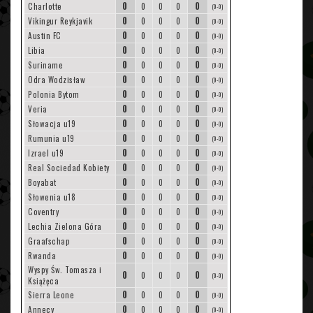
0
0
Charlotte
0
0
0
(0-0)
0
0
Vikingur Reykjavik
0
0
0
(0-0)
0
0
Austin FC
0
0
0
(0-0)
0
0
Libia
0
0
0
(0-0)
0
0
Suriname
0
0
0
(0-0)
0
0
Odra Wodzisław
0
0
0
(0-0)
0
0
Polonia Bytom
0
0
0
(0-0)
0
0
Veria
0
0
0
(0-0)
0
0
Słowacja u19
0
0
0
(0-0)
0
0
Rumunia u19
0
0
0
(0-0)
0
0
Izrael u19
0
0
0
(0-0)
0
0
Real Sociedad Kobiety
0
0
0
(0-0)
0
0
Boyabat
0
0
0
(0-0)
0
0
Słowenia u18
0
0
0
(0-0)
0
0
Coventry
0
0
0
(0-0)
0
0
Lechia Zielona Góra
0
0
0
(0-0)
0
0
Graafschap
0
0
0
(0-0)
0
0
Rwanda
0
0
0
(0-0)
Wyspy Św. Tomasza i
0
0
0
0
0
(0-0)
Książęca
0
0
Sierra Leone
0
0
0
(0-0)
0
0
Annecy
0
0
0
(0-0)