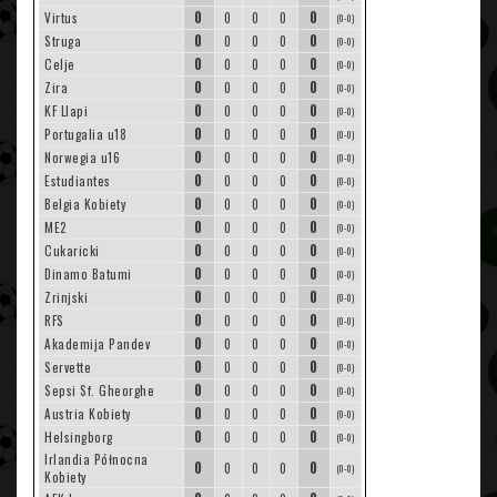
0
0
Virtus
0
0
0
(0-0)
0
0
Struga
0
0
0
(0-0)
0
0
Celje
0
0
0
(0-0)
0
0
Zira
0
0
0
(0-0)
0
0
KF Llapi
0
0
0
(0-0)
0
0
Portugalia u18
0
0
0
(0-0)
0
0
Norwegia u16
0
0
0
(0-0)
0
0
Estudiantes
0
0
0
(0-0)
0
0
Belgia Kobiety
0
0
0
(0-0)
0
0
ME2
0
0
0
(0-0)
0
0
Cukaricki
0
0
0
(0-0)
0
0
Dinamo Batumi
0
0
0
(0-0)
0
0
Zrinjski
0
0
0
(0-0)
0
0
RFS
0
0
0
(0-0)
0
0
Akademija Pandev
0
0
0
(0-0)
0
0
Servette
0
0
0
(0-0)
0
0
Sepsi Sf. Gheorghe
0
0
0
(0-0)
0
0
Austria Kobiety
0
0
0
(0-0)
0
0
Helsingborg
0
0
0
(0-0)
Irlandia Północna
0
0
0
0
0
(0-0)
Kobiety