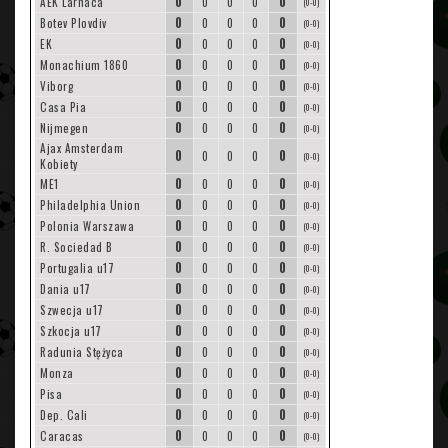
0
0
AEK Larnaca
0
0
0
(0-0)
0
0
Botev Plovdiv
0
0
0
(0-0)
0
0
EK
0
0
0
(0-0)
0
0
Monachium 1860
0
0
0
(0-0)
0
0
Viborg
0
0
0
(0-0)
0
0
Casa Pia
0
0
0
(0-0)
0
0
Nijmegen
0
0
0
(0-0)
Ajax Amsterdam
0
0
0
0
0
(0-0)
Kobiety
0
0
ME1
0
0
0
(0-0)
0
0
Philadelphia Union
0
0
0
(0-0)
0
0
Polonia Warszawa
0
0
0
(0-0)
0
0
R. Sociedad B
0
0
0
(0-0)
0
0
Portugalia u17
0
0
0
(0-0)
0
0
Dania u17
0
0
0
(0-0)
0
0
Szwecja u17
0
0
0
(0-0)
0
0
Szkocja u17
0
0
0
(0-0)
0
0
Radunia Stężyca
0
0
0
(0-0)
0
0
Monza
0
0
0
(0-0)
0
0
Pisa
0
0
0
(0-0)
0
0
Dep. Cali
0
0
0
(0-0)
0
0
Caracas
0
0
0
(0-0)