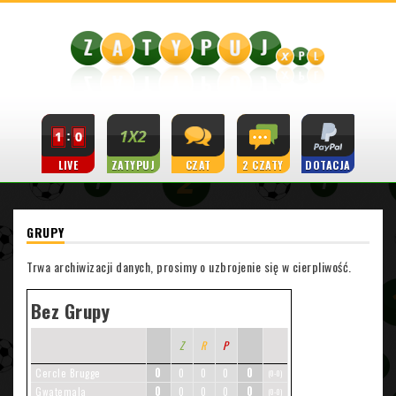
LIVE
ZATYPUJ
CZAT
2 CZATY
DOTACJA
GRUPY
Trwa archiwizacji danych, prosimy o uzbrojenie się w cierpliwość.
Bez Grupy
Z
R
P
0
0
Cercle Brugge
0
0
0
(0-0)
0
0
Gwatemala
0
0
0
(0-0)