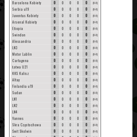
0
0
Barcelona Kobiety
0
0
0
(0-0)
0
0
Serbia u19
0
0
0
(0-0)
0
0
Juventus Kobiety
0
0
0
(0-0)
0
0
Arsenal Kobiety
0
0
0
(0-0)
0
0
Etiopia
0
0
0
(0-0)
0
0
Swindon
0
0
0
(0-0)
0
0
Alessandria
0
0
0
(0-0)
0
0
LN3
0
0
0
(0-0)
0
0
Motor Lublin
0
0
0
(0-0)
0
0
Cartagena
0
0
0
(0-0)
0
0
Łotwa U21
0
0
0
(0-0)
0
0
KKS Kalisz
0
0
0
(0-0)
0
0
Altay
0
0
0
(0-0)
0
0
Finlandia u19
0
0
0
(0-0)
0
0
Sudan
0
0
0
(0-0)
0
0
LN1
0
0
0
(0-0)
0
0
LN2
0
0
0
(0-0)
0
0
LN4
0
0
0
(0-0)
0
0
Vannes
0
0
0
(0-0)
0
0
Skra Częstochowa
0
0
0
(0-0)
0
0
Świt Skolwin
0
0
0
(0-0)