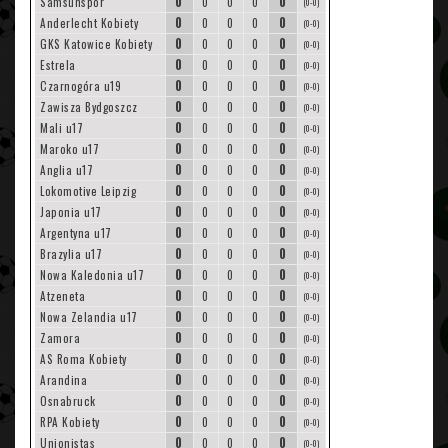
0
0
Samsunspor
0
0
0
(0-0)
0
0
Anderlecht Kobiety
0
0
0
(0-0)
0
0
GKS Katowice Kobiety
0
0
0
(0-0)
0
0
Estrela
0
0
0
(0-0)
0
0
Czarnogóra u19
0
0
0
(0-0)
0
0
Zawisza Bydgoszcz
0
0
0
(0-0)
0
0
Mali u17
0
0
0
(0-0)
0
0
Maroko u17
0
0
0
(0-0)
0
0
Anglia u17
0
0
0
(0-0)
0
0
Lokomotive Leipzig
0
0
0
(0-0)
0
0
Japonia u17
0
0
0
(0-0)
0
0
Argentyna u17
0
0
0
(0-0)
0
0
Brazylia u17
0
0
0
(0-0)
0
0
Nowa Kaledonia u17
0
0
0
(0-0)
0
0
Atzeneta
0
0
0
(0-0)
0
0
Nowa Zelandia u17
0
0
0
(0-0)
0
0
Zamora
0
0
0
(0-0)
0
0
AS Roma Kobiety
0
0
0
(0-0)
0
0
Arandina
0
0
0
(0-0)
0
0
Osnabruck
0
0
0
(0-0)
0
0
RPA Kobiety
0
0
0
(0-0)
0
0
Unionistas
0
0
0
(0-0)