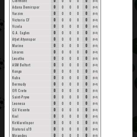
0
0
Clermont
0
0
0
(0-0)
0
0
Adana Demirspor
0
0
0
(0-0)
0
0
Varzim
0
0
0
(0-0)
0
0
Victoria CF
0
0
0
(0-0)
0
0
Vizela
0
0
0
(0-0)
0
0
G.A. Eagles
0
0
0
(0-0)
0
0
Afjet Afyonspor
0
0
0
(0-0)
0
0
Marine
0
0
0
(0-0)
0
0
Linares
0
0
0
(0-0)
0
0
Lesotho
0
0
0
(0-0)
0
0
ASM Belfort
0
0
0
(0-0)
0
0
Kongo
0
0
0
(0-0)
0
0
Kuba
0
0
0
(0-0)
0
0
Bermudy
0
0
0
(0-0)
0
0
OFI Crete
0
0
0
(0-0)
0
0
Saint-Pryve
0
0
0
(0-0)
0
0
Leonesa
0
0
0
(0-0)
0
0
Gil Vicente
0
0
0
(0-0)
0
0
Kiel
0
0
0
(0-0)
0
0
Kirklarelispor
0
0
0
(0-0)
0
0
Białoruś u19
0
0
0
(0-0)
0
0
Mirandes
0
0
0
(0-0)