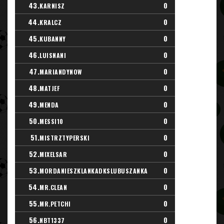
43.
0
KARNISZ
44.
0
KRALCZ
45.
0
KUBANNY
46.
0
LUISNANI
47.
0
MARIANDYNOW
48.
0
MATJEF
49.
0
MENDA
50.
0
MESSI10
51.
0
MISTRZTYPERSKI
52.
0
MIXELSAR
53.
0
MORDANIESZKLANKADKSLUBUSZANKA
54.
0
MR.CLEAN
55.
0
MR.PETCHI
56.
0
NBT1337