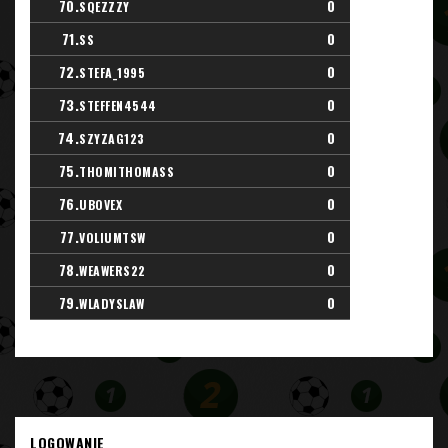
70.
0
SQEZZZY
71.
0
SS
72.
0
STEFA_1995
73.
0
STEFFEN4544
74.
0
SZYZAG123
75.
0
THOMITHOMASS
76.
0
UBOVEX
77.
0
VOLIUMTSW
78.
0
WEAWERS22
79.
0
WLADYSLAW
LOGOWANIE