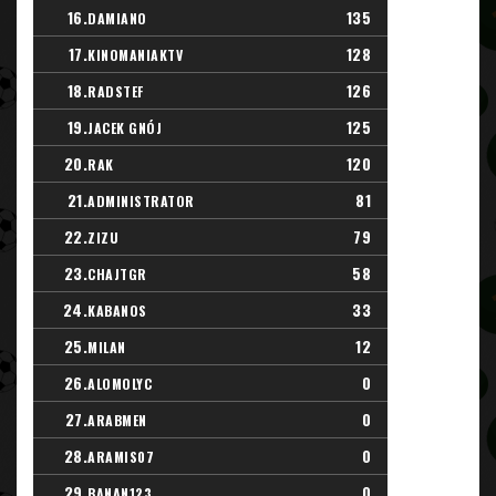
16.
135
DAMIANO
17.
128
KINOMANIAKTV
18.
126
RADSTEF
19.
125
JACEK GNÓJ
20.
120
RAK
21.
81
ADMINISTRATOR
22.
79
ZIZU
23.
58
CHAJTGR
24.
33
KABANOS
25.
12
MILAN
26.
0
ALOMOLYC
27.
0
ARABMEN
28.
0
ARAMIS07
29.
0
BANAN123