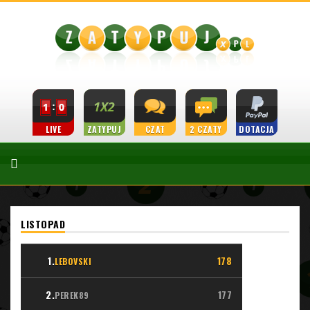
LIVE
ZATYPUJ
CZAT
2 CZATY
DOTACJA
LISTOPAD
1.
178
LEBOVSKI
2.
177
PEREK89