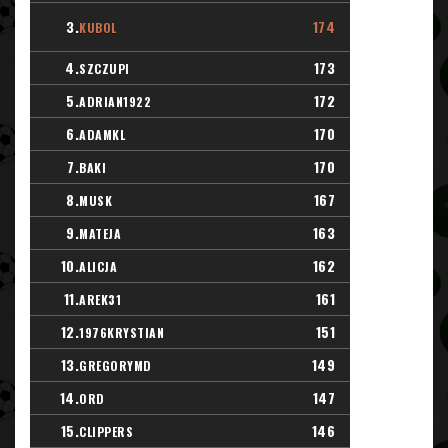
3.
174
KUBOL
4.
173
SZCZUPI
5.
172
ADRIAN1922
6.
170
ADAMKL
7.
170
BAKI
8.
167
MUSK
9.
163
MATEJA
10.
162
ALICJA
11.
161
AREK31
12.
151
1976KRYSTIAN
13.
149
GREGORYMD
14.
147
ORD
15.
146
CLIPPERS