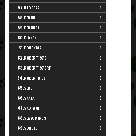
57.
0
NTOPERZ
58.
0
PERUN
59.
0
PERUN86
60.
0
PIONEK
61.
0
PONCKI82
62.
0
ROBERT1973
63.
0
ROBERT1973RP
64.
0
ROBERTBIES
65.
0
SEBO
66.
0
SKALA
67.
0
SKOPAWE
68.
0
SLAVOMIR09
69.
0
SONDEL