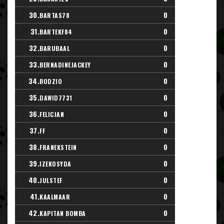
30.
0
BARTAS78
31.
0
BARTEKF84
32.
0
BARUBAAL
33.
0
BERNADINEJACKEY
34.
0
BODZIO
35.
0
DAWID7731
36.
0
FELICJAN
37.
0
FF
38.
0
FRANEKSTEIN
39.
0
IZEKOSYDA
40.
0
JULSTEF
41.
0
KAALMAAR
42.
0
KAPITAN BOMBA