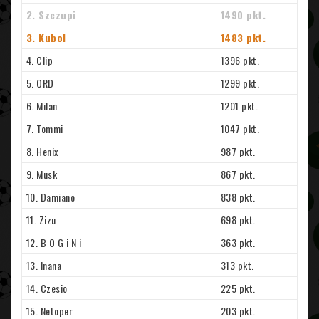
2. Szczupi
1490 pkt.
3. Kubol
1483 pkt.
4. Clip
1396 pkt.
5. ORD
1299 pkt.
6. Milan
1201 pkt.
7. Tommi
1047 pkt.
8. Henix
987 pkt.
9. Musk
867 pkt.
10. Damiano
838 pkt.
11. Zizu
698 pkt.
12. B O G i N i
363 pkt.
13. Inana
313 pkt.
14. Czesio
225 pkt.
15. Netoper
203 pkt.