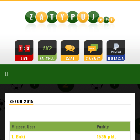
LIVE
ZATYPUJ
CZAT
2 CZATY
DOTACJA
SEZON 2015
Miejsce. User
Punkty
1. Baki
1535 pkt.