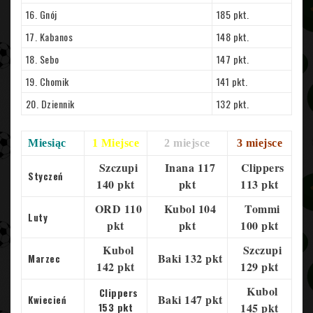
16. Gnój
185 pkt.
17. Kabanos
148 pkt.
18. Sebo
147 pkt.
19. Chomik
141 pkt.
20. Dziennik
132 pkt.
Miesiąc
1 Miejsce
2 miejsce
3 miejsce
Szczupi
Inana 117
Clippers
Styczeń
140 pkt
pkt
113 pkt
ORD 110
Kubol 104
Tommi
Luty
pkt
pkt
100 pkt
Kubol
Szczupi
Baki 132 pkt
Marzec
142 pkt
129 pkt
Kubol
Clippers
Baki 147 pkt
Kwiecień
153 pkt
145 pkt