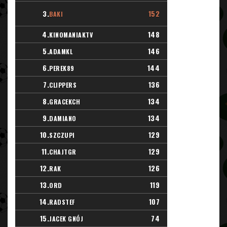
3.
152
BAKI
4.
148
KINOMANIAKTV
5.
146
ADAMKL
6.
144
PEREK89
7.
136
CLIPPERS
8.
134
GRACEKCH
9.
134
DAMIANO
10.
129
SZCZUPI
11.
129
CHAJTGR
12.
126
RAK
13.
119
ORD
14.
107
RADSTEF
15.
74
JACEK GNÓJ