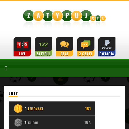
LIVE
ZATYPUJ
CZAT
2 CZATY
DOTACJA
LUTY
1.
161
LEBOVSKI
2.
153
KUBOL