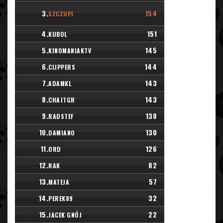
3.
154
SZCZUPI
4.
151
KUBOL
5.
145
KINOMANIAKTV
6.
144
CLIPPERS
7.
143
ADAMKL
8.
143
CHAJTGR
9.
138
RADSTEF
10.
130
DAMIANO
11.
126
ORD
12.
82
RAK
13.
57
MATEJA
14.
32
PEREK89
15.
22
JACEK GNÓJ