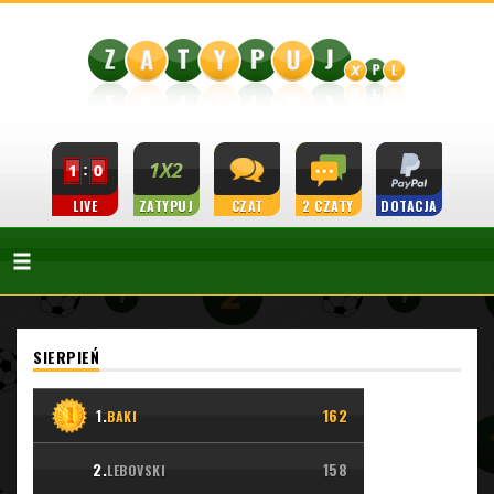
LIVE
ZATYPUJ
CZAT
2 CZATY
DOTACJA
SIERPIEŃ
1.
162
BAKI
2.
158
LEBOVSKI