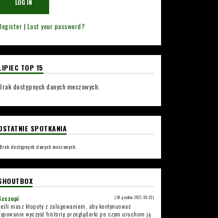
Register
|
Lost your password?
LIPIEC TOP 15
Brak dostępnych danych meczowych.
OSTATNIE SPOTKANIA
Brak dostępnych danych meczowych.
SHOUTBOX
Szczupi
(30 grudnia 2021, 09:22)
Jeśli masz kłopoty z zalogowaniem, aby kontynuować
Typowanie wyczyść historię przeglądarki po czym uruchom ją