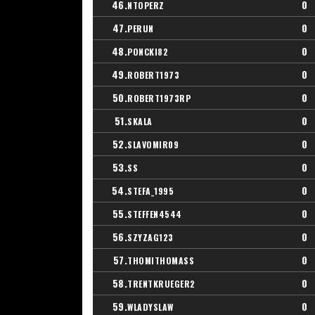
46.
0
NTOPERZ
47.
0
PERUN
48.
0
PONCKI82
49.
0
ROBERT1973
50.
0
ROBERT1973RP
51.
0
SKALA
52.
0
SLAVOMIR09
53.
0
SS
54.
0
STEFA_1995
55.
0
STEFFEN4544
56.
0
SZYZAG123
57.
0
THOMITHOMASS
58.
0
TRENTKRUEGER2
59.
0
WLADYSLAW