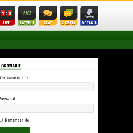
LIVE
ZATYPUJ
CZAT
2 CZATY
DOTACJA
LOGOWANIE
Username or Email
Password
Remember Me