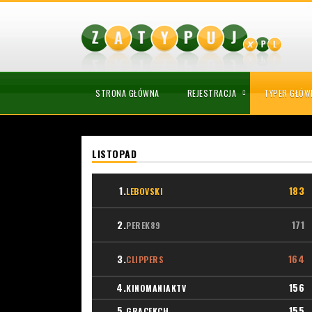
STRONA GŁÓWNA
REJESTRACJA
TYPER GŁÓW
LISTOPAD
1.
183
LEBOVSKI
2.
171
PEREK89
3.
164
CLIPPERS
4.
156
KINOMANIAKTV
5.
155
GRACEKCH