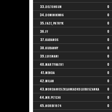
33.
0
DELTONSUN
34.
0
DOMINIKW06
35.
0
FAZE_PATRYK
36.
0
FF
37.
0
KABANOS
38.
0
KUBANNY
39.
0
LUISNANI
40.
0
MARTYNA191
41.
0
MENDA
42.
0
MILAN
43.
0
MORDANIESZKLANKADKSLUBUSZANKA
44.
0
MR.PETCHI
45.
0
NORBI1974