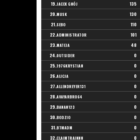
19.
135
JACEK GNÓJ
20.
130
MUSK
21.
110
SEBO
22.
101
ADMINISTRATOR
23.
48
MATEJA
24.
0
0UTSIDER
25.
0
1976KRYSTIAN
26.
0
ALICJA
27.
0
ALLENDREYER131
28.
0
AVAYARBRO64
29.
0
BANAN123
30.
0
BODZIO
31.
0
BTMADM
32.
0
CLAIMTRAINNN