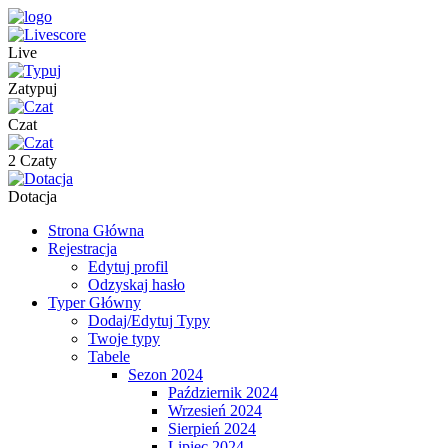
Live
Zatypuj
Czat
2 Czaty
Dotacja
Strona Główna
Rejestracja
Edytuj profil
Odzyskaj hasło
Typer Główny
Dodaj/Edytuj Typy
Twoje typy
Tabele
Sezon 2024
Październik 2024
Wrzesień 2024
Sierpień 2024
Lipiec 2024